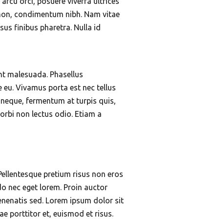
 arcu orci, posuere viverra ultrices
t non, condimentum nibh. Nam vitae
sus finibus pharetra. Nulla id
nt malesuada. Phasellus
 eu. Vivamus porta est nec tellus
c neque, fermentum at turpis quis,
Morbi non lectus odio. Etiam a
 Pellentesque pretium risus non eros
o nec eget lorem. Proin auctor
enenatis sed. Lorem ipsum dolor sit
tae porttitor et, euismod et risus.