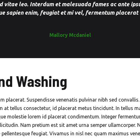
d vitae leo. Interdum et malesuada fames ac ante ipsu
e sapien enim, feugiat et mi vel, fermentum placerat 
Mallory Mcdaniel
and Washing
lum placerat. Suspendisse venenatis pulvinar nibh sed convalli
m at tellus consectetur, id placerat metus tincidunt. In tellus m
esque molestie lorem id placerat condimentum. Integer fermen
licitudin. Nam pretium est sit amet urna semper ullamcorper. Nu
e pellentesque feugiat. Vivamus in nisl nec quam maximus ven