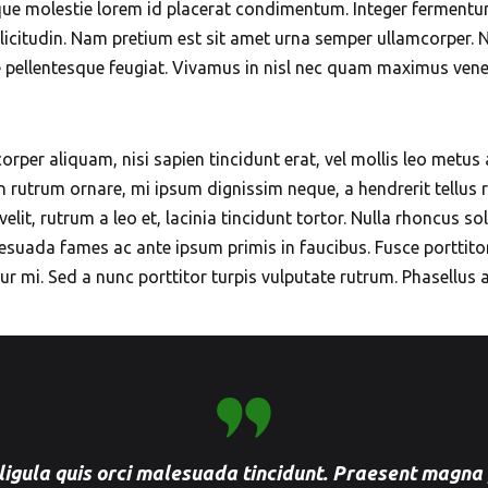
esque molestie lorem id placerat condimentum. Integer fermen
licitudin. Nam pretium est sit amet urna semper ullamcorper. Nu
e pellentesque feugiat. Vivamus in nisl nec quam maximus ven
orper aliquam, nisi sapien tincidunt erat, vel mollis leo metus 
n rutrum ornare, mi ipsum dignissim neque, a hendrerit tellus r
, rutrum a leo et, lacinia tincidunt tortor. Nulla rhoncus solli
suada fames ac ante ipsum primis in faucibus. Fusce porttitor 
r mi. Sed a nunc porttitor turpis vulputate rutrum. Phasellus a
ligula quis orci malesuada tincidunt. Praesent magna