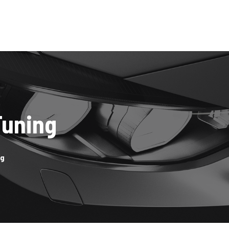
Tuning
ng