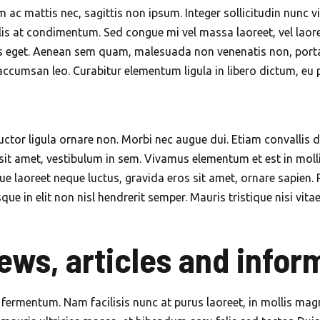
 ac mattis nec, sagittis non ipsum. Integer sollicitudin nunc vit
is at condimentum. Sed congue mi vel massa laoreet, vel laoree
mpus eget. Aenean sem quam, malesuada non venenatis non, port
accumsan leo. Curabitur elementum ligula in libero dictum, eu 
ctor ligula ornare non. Morbi nec augue dui. Etiam convallis dui
sit amet, vestibulum in sem. Vivamus elementum et est in mollis
que laoreet neque luctus, gravida eros sit amet, ornare sapien. 
ue in elit non nisl hendrerit semper. Mauris tristique nisi vitae
ews, articles and infor
t fermentum. Nam facilisis nunc at purus laoreet, in mollis ma