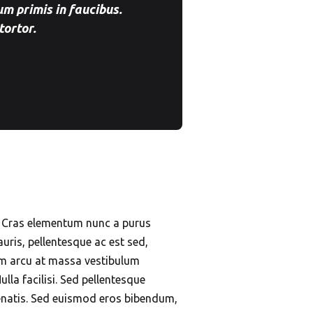
m primis in faucibus.
tortor.
s. Cras elementum nunc a purus
auris, pellentesque ac est sed,
tum arcu at massa vestibulum
lla facilisi. Sed pellentesque
enatis. Sed euismod eros bibendum,