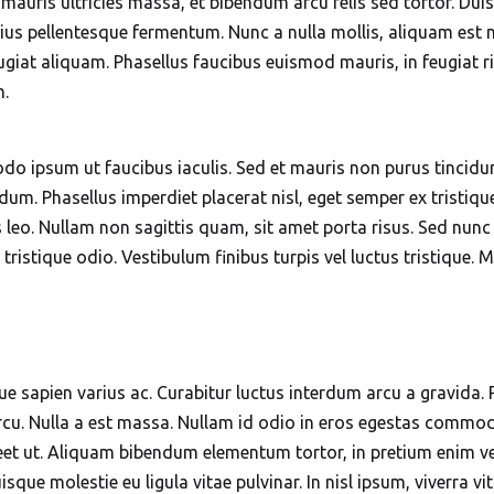
 mauris ultricies massa, et bibendum arcu felis sed tortor. Duis
varius pellentesque fermentum. Nunc a nulla mollis, aliquam es
ugiat aliquam. Phasellus faucibus euismod mauris, in feugiat ri
m.
o ipsum ut faucibus iaculis. Sed et mauris non purus tincidu
m. Phasellus imperdiet placerat nisl, eget semper ex tristique
is leo. Nullam non sagittis quam, sit amet porta risus. Sed nun
ristique odio. Vestibulum finibus turpis vel luctus tristique. 
ue sapien varius ac. Curabitur luctus interdum arcu a gravida.
rcu. Nulla a est massa. Nullam id odio in eros egestas commod
reet ut. Aliquam bibendum elementum tortor, in pretium enim v
sque molestie eu ligula vitae pulvinar. In nisl ipsum, viverra vi